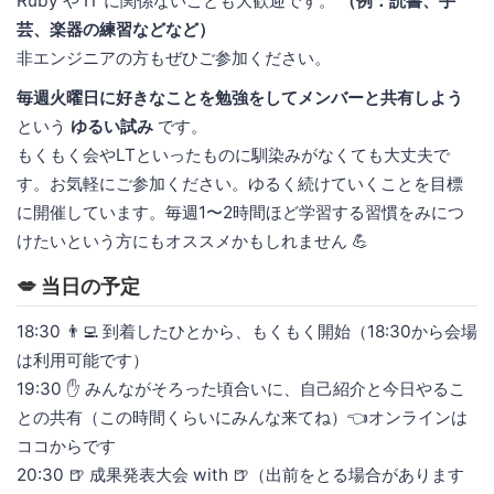
Ruby や IT に関係ないことも大歓迎です。
（例：読書、手
芸、楽器の練習などなど）
非エンジニアの方もぜひご参加ください。
毎週火曜日に好きなことを勉強をしてメンバーと共有しよう
という
ゆるい試み
です。
もくもく会やLTといったものに馴染みがなくても大丈夫で
す。お気軽にご参加ください。ゆるく続けていくことを目標
に開催しています。毎週1〜2時間ほど学習する習慣をみにつ
けたいという方にもオススメかもしれません 💪
💋 当日の予定
18:30 👨‍💻 到着したひとから、もくもく開始（18:30から会場
は利用可能です）
19:30 ✋ みんながそろった頃合いに、自己紹介と今日やるこ
との共有（この時間くらいにみんな来てね）👈オンラインは
ココからです
20:30 🍺 成果発表大会 with 🍺（出前をとる場合があります