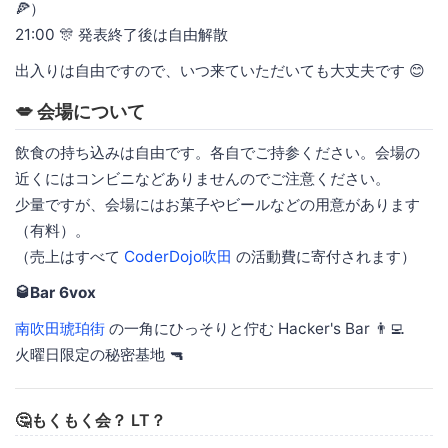
🍕）
21:00 🎊 発表終了後は自由解散
出入りは自由ですので、いつ来ていただいても大丈夫です 😊
💋 会場について
飲食の持ち込みは自由です。各自でご持参ください。会場の
近くにはコンビニなどありませんのでご注意ください。
少量ですが、会場にはお菓子やビールなどの用意があります
（有料）。
（売上はすべて
CoderDojo吹田
の活動費に寄付されます）
🥃Bar 6vox
南吹田琥珀街
の一角にひっそりと佇む Hacker's Bar 👨‍💻
火曜日限定の秘密基地 🔫
🤔もくもく会？ LT？