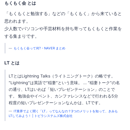
もくもく会 とは
「もくもくと勉強する」などの「もくもく」から来ていると
思われます。
少人数でパソコンや手芸材料を持ち寄ってもくもくと作業を
する集まりです。
もくもく会って何? - NAVER まとめ
LT とは
LTとはLightning Talks（ライトニングトーク）の略です。
"Lightning"は英語で"稲妻"という意味。 ... "稲妻トーク"の名
の通り、LTはいわば「短いプレゼンテーション」のことで
す。 勉強会やイベント、カンファレンスなどで行われる5分
程度の短いプレゼンテーションなんかは、LTです。
IT業界でよく聞く「LT」ってなんなの？3つのメリットを知って、きみも
LTしてみよう！ | トビラシステムズ株式会社