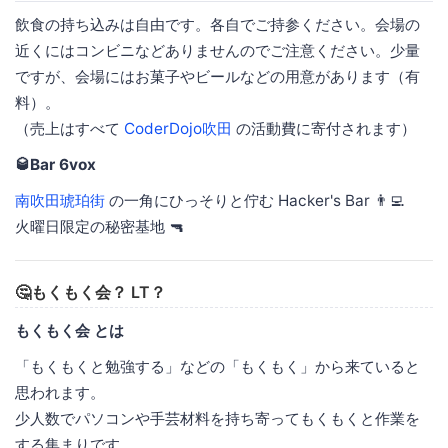
飲食の持ち込みは自由です。各自でご持参ください。会場の
近くにはコンビニなどありませんのでご注意ください。少量
ですが、会場にはお菓子やビールなどの用意があります（有
料）。
（売上はすべて
CoderDojo吹田
の活動費に寄付されます）
🥃Bar 6vox
南吹田琥珀街
の一角にひっそりと佇む Hacker's Bar 👨‍💻
火曜日限定の秘密基地 🔫
🤔もくもく会？ LT？
もくもく会 とは
「もくもくと勉強する」などの「もくもく」から来ていると
思われます。
少人数でパソコンや手芸材料を持ち寄ってもくもくと作業を
する集まりです。