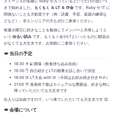
ストーンズの名曲に Ruby が入っているというだけの思いつ
きで始めました。
もくもく ＆ LT ＆ 🍺会
です。Ruby や IT に
関係ないことも大歓迎です（例：読書、手芸、楽器の練習な
どなど）。非エンジニアの方もぜひご参加ください。
毎週火曜日に好きなことを勉強してメンバーと共有しようと
いう
ゆるい試み
です。もくもく会やLTといったものに馴染み
がなくても大丈夫です。お気軽にご参加ください。
💋 当日の予定
18:30 👨‍💻 開場（飲食持ち込み自由）
19:30 ✋ 自己紹介とLTの順番を話し合いで決定
19:45 🍺 LT大会 with 🍺（今回はお好み焼き付き🍴🎉）
21:00 🎊 発表終了後はカジュアルな懇親会、好きな時に
帰っていただいても大丈夫です
出入りは自由ですので、いつ来ていただいても大丈夫です 😊
💋 会場について