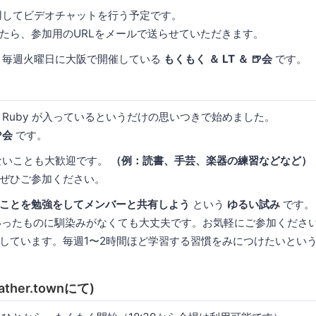
 を使用してビデオチャットを行う予定です。
たら、参加用のURLをメールで送らせていただきます。
y は、毎週火曜日に大阪で開催している
もくもく ＆ LT ＆ 🍺会
です。
 Ruby が入っているというだけの思いつきで始めました。
会
です。
関係ないことも大歓迎です。
（例：読書、手芸、楽器の練習などなど）
ぜひご参加ください。
ことを勉強をしてメンバーと共有しよう
という
ゆるい試み
です。
いったものに馴染みがなくても大丈夫です。お気軽にご参加くださ
しています。毎週1〜2時間ほど学習する習慣をみにつけたいとい
ther.townにて)