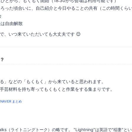
 到着したひとから、もくもく開始（18:30から会場は利用可能です）
んながそろった頃合いに、自己紹介と今日やることの共有（この時間くら
会
了後は自由解散
で、いつ来ていただいても大丈夫です 😊
T？
る」などの「もくもく」から来ていると思われます。
手芸材料を持ち寄ってもくもくと作業をする集まりです。
NAVER まとめ
g Talks（ライトニングトーク）の略です。 "Lightning"は英語で"稲妻"とい