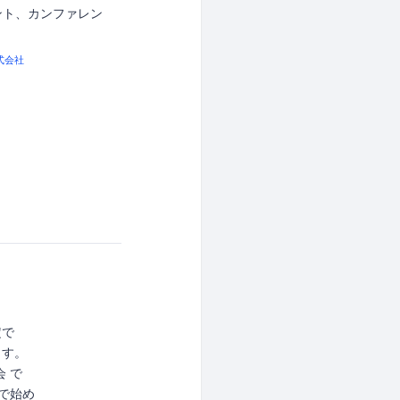
ント、カンファレン
式会社
定で
ます。
会 で
きで始め