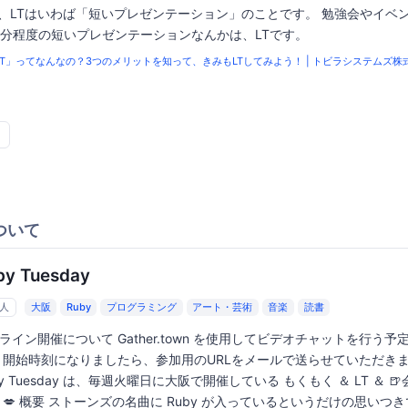
、LTはいわば「短いプレゼンテーション」のことです。 勉強会やイベ
5分程度の短いプレゼンテーションなんかは、LTです。
LT」ってなんなの？3つのメリットを知って、きみもLTしてみよう！ | トビラシステムズ株
ついて
by Tuesday
6人
大阪
Ruby
プログラミング
アート・芸術
音楽
読書
ライン開催について Gather.town を使用してビデオチャットを行う予
 開始時刻になりましたら、参加用のURLをメールで送らせていただき
by Tuesday は、毎週火曜日に大阪で開催している もくもく ＆ LT ＆ 🍺
 💋 概要 ストーンズの名曲に Ruby が入っているというだけの思いつ