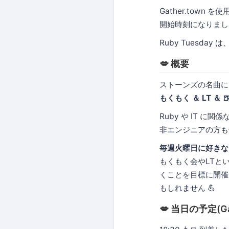
Gather.town
開始時刻になりまし
Ruby Tuesda
💋 概要
ストーンズの名曲に
もくもく ＆ LT ＆ 
Ruby や IT に
非エンジニアの方も
毎週火曜日に好きな
もくもく会やLTと
くことを目標に開催
もしれません 💪
💋 当日の予定(Ga