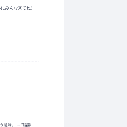
いにみんな来てね）
う意味。 ... "稲妻