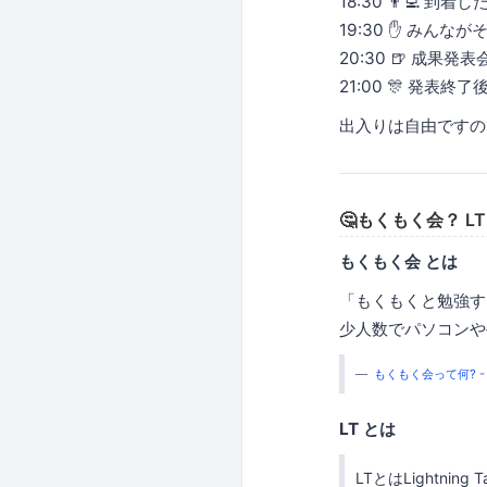
18:30 👨‍💻
19:30 ✋ み
20:30 🍺 成果発表
21:00 🎊 発表終
出入りは自由ですの
🤔もくもく会？ L
もくもく会 とは
「もくもくと勉強す
少人数でパソコンや
もくもく会って何? - 
LT とは
LTとはLightnin