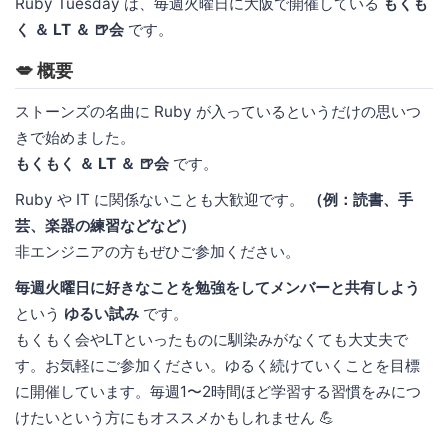
Ruby Tuesday は、毎週火曜日に大阪で開催している
もくも
く ＆ LT ＆ 🍺会
です。
💋 概要
ストーンズの名曲に Ruby が入っているというだけの思いつ
きで始めました。
もくもく ＆ LT ＆ 🍺会
です。
Ruby や IT に関係ないことも大歓迎です。
（例：読書、手
芸、楽器の練習などなど）
非エンジニアの方もぜひご参加ください。
毎週火曜日に好きなことを勉強をしてメンバーと共有しよう
という
ゆるい試み
です。
もくもく会やLTといったものに馴染みがなくても大丈夫で
す。お気軽にご参加ください。ゆるく続けていくことを目標
に開催しています。毎週1〜2時間ほど学習する習慣をみにつ
けたいという方にもオススメかもしれません 💪