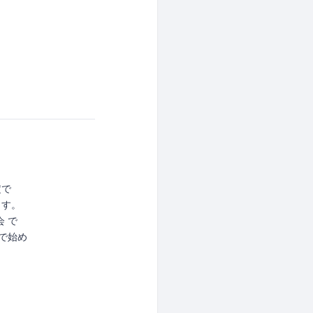
定で
ます。
会 で
きで始め