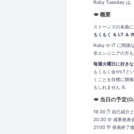
Ruby Tuesda
💋 概要
ストーンズの名曲に
もくもく ＆ LT ＆ 
Ruby や IT に
非エンジニアの方も
毎週火曜日に好きな
もくもく会やLTと
くことを目標に開催
もしれません 💪
💋 当日の予定(Ga
19:30 ✋ 自己紹
20:30 🍺 成果発表
21:00 🎊 発表終