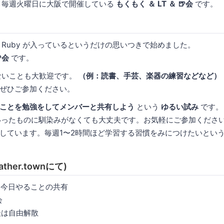
y は、毎週火曜日に大阪で開催している
もくもく ＆ LT ＆ 🍺会
です。
 Ruby が入っているというだけの思いつきで始めました。
会
です。
関係ないことも大歓迎です。
（例：読書、手芸、楽器の練習などなど）
ぜひご参加ください。
ことを勉強をしてメンバーと共有しよう
という
ゆるい試み
です。
いったものに馴染みがなくても大丈夫です。お気軽にご参加くださ
しています。毎週1〜2時間ほど学習する習慣をみにつけたいとい
ther.townにて)
介と今日やることの共有
会
了後は自由解散