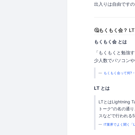
出入りは自由ですの
🤔もくもく会？ L
もくもく会 とは
「もくもくと勉強す
少人数でパソコンや
もくもく会って何? - 
LT とは
LTとはLightnin
トーク"の名の通り
スなどで行われる
IT業界でよく聞く「