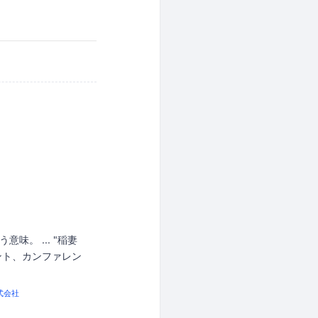
う意味。 ... "稲妻
ント、カンファレン
式会社