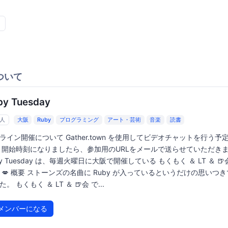
ついて
by Tuesday
6人
大阪
Ruby
プログラミング
アート・芸術
音楽
読書
ライン開催について Gather.town を使用してビデオチャットを行う予
 開始時刻になりましたら、参加用のURLをメールで送らせていただき
by Tuesday は、毎週火曜日に大阪で開催している もくもく ＆ LT ＆ 🍺
 💋 概要 ストーンズの名曲に Ruby が入っているというだけの思いつ
。 もくもく ＆ LT ＆ 🍺会 で...
メンバーになる