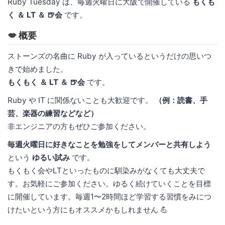
Ruby Tuesday は、毎週火曜日に大阪で開催している
もくも
く ＆ LT ＆ 🍺会
です。
💋 概要
ストーンズの名曲に Ruby が入っているというだけの思いつ
きで始めました。
もくもく ＆ LT ＆ 🍺会
です。
Ruby や IT に関係ないことも大歓迎です。
（例：読書、手
芸、楽器の練習などなど）
非エンジニアの方もぜひご参加ください。
毎週火曜日に好きなことを勉強をしてメンバーと共有しよう
という
ゆるい試み
です。
もくもく会やLTといったものに馴染みがなくても大丈夫で
す。お気軽にご参加ください。ゆるく続けていくことを目標
に開催しています。毎週1〜2時間ほど学習する習慣をみにつ
けたいという方にもオススメかもしれません 💪