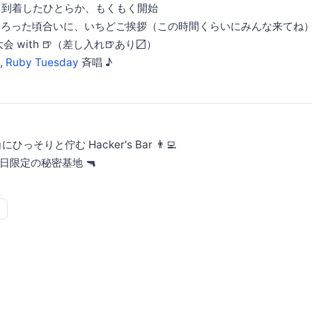
 適当に、到着したひとらか、もくもく開始
んながそろった頃合いに、いちどご挨拶（この時間くらいにみんな来てね
表大会 with 🍺（差し入れ🍺あり〼）
,
Ruby Tuesday
斉唱 ♪
ひっそりと佇む Hacker's Bar 👨‍💻
日限定の秘密基地 🔫