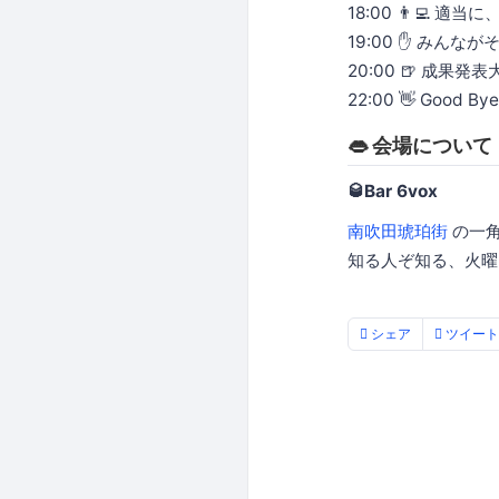
18:00 👨‍💻
19:00 ✋ み
20:00 🍺 成果発
22:00 👋 Good Bye
👄 会場について
🥃Bar 6vox
南吹田琥珀街
の一角に
知る人ぞ知る、火曜
シェア
ツイート