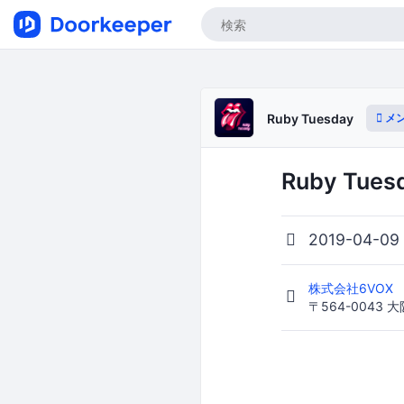
メ
Ruby Tuesday
Ruby Tue
2019-04-09
株式会社6VOX
〒564-0043