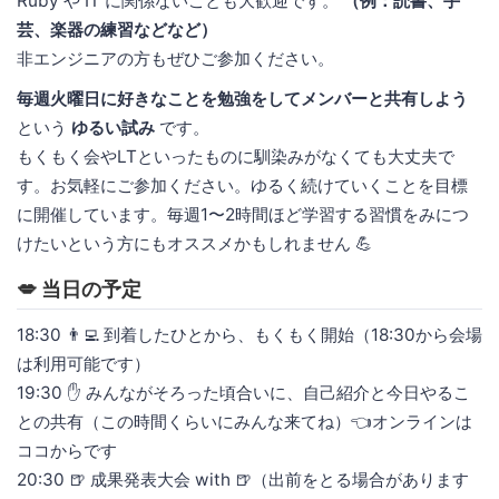
Ruby や IT に関係ないことも大歓迎です。
（例：読書、手
芸、楽器の練習などなど）
非エンジニアの方もぜひご参加ください。
毎週火曜日に好きなことを勉強をしてメンバーと共有しよう
という
ゆるい試み
です。
もくもく会やLTといったものに馴染みがなくても大丈夫で
す。お気軽にご参加ください。ゆるく続けていくことを目標
に開催しています。毎週1〜2時間ほど学習する習慣をみにつ
けたいという方にもオススメかもしれません 💪
💋 当日の予定
18:30 👨‍💻 到着したひとから、もくもく開始（18:30から会場
は利用可能です）
19:30 ✋ みんながそろった頃合いに、自己紹介と今日やるこ
との共有（この時間くらいにみんな来てね）👈オンラインは
ココからです
20:30 🍺 成果発表大会 with 🍺（出前をとる場合があります