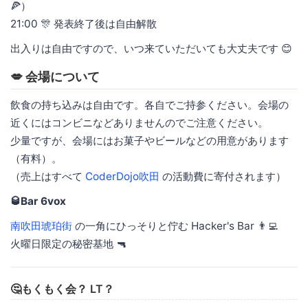
🍕）
21:00 🎊 発表終了後は自由解散
出入りは自由ですので、いつ来ていただいても大丈夫です 😊
💋 会場について
飲食の持ち込みは自由です。各自でご持参ください。会場の
近くにはコンビニなどありませんのでご注意ください。
少量ですが、会場にはお菓子やビールなどの用意があります
（有料）。
（売上はすべて
CoderDojo吹田
の活動費に寄付されます）
🥃Bar 6vox
南吹田琥珀街
の一角にひっそりと佇む Hacker's Bar 👨‍💻
火曜日限定の秘密基地 🔫
🤔もくもく会？ LT？