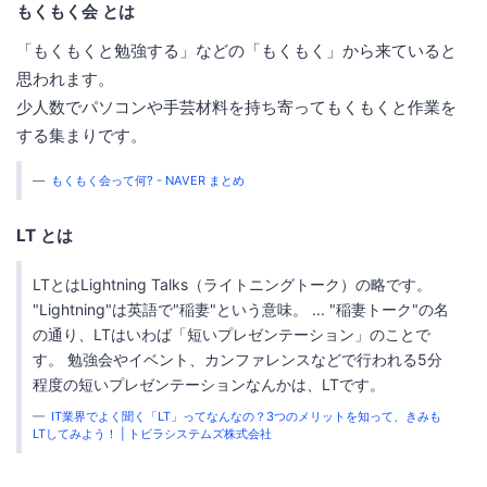
もくもく会 とは
「もくもくと勉強する」などの「もくもく」から来ていると
思われます。
少人数でパソコンや手芸材料を持ち寄ってもくもくと作業を
する集まりです。
もくもく会って何? - NAVER まとめ
LT とは
LTとはLightning Talks（ライトニングトーク）の略です。
"Lightning"は英語で"稲妻"という意味。 ... "稲妻トーク"の名
の通り、LTはいわば「短いプレゼンテーション」のことで
す。 勉強会やイベント、カンファレンスなどで行われる5分
程度の短いプレゼンテーションなんかは、LTです。
IT業界でよく聞く「LT」ってなんなの？3つのメリットを知って、きみも
LTしてみよう！ | トビラシステムズ株式会社